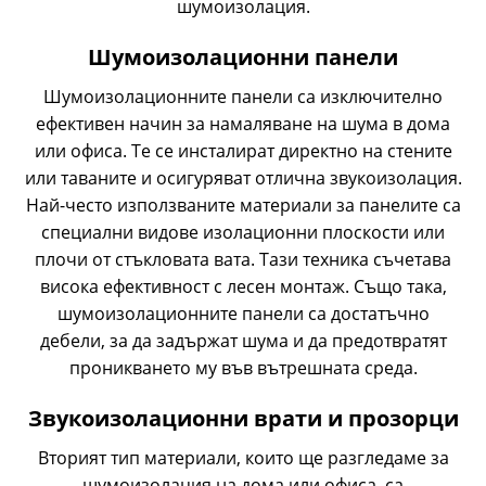
шумоизолация.
Шумоизолационни панели
Шумоизолационните панели са изключително
ефективен начин за намаляване на шума в дома
или офиса. Те се инсталират директно на стените
или таваните и осигуряват отлична звукоизолация.
Най-често използваните материали за панелите са
специални видове изолационни плоскости или
плочи от стъкловата вата. Тази техника съчетава
висока ефективност с лесен монтаж. Също така,
шумоизолационните панели са достатъчно
дебели, за да задържат шума и да предотвратят
проникването му във вътрешната среда.
Звукоизолационни врати и прозорци
Вторият тип материали, които ще разгледаме за
шумоизолация на дома или офиса, са