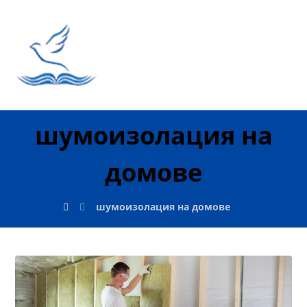
шумоизолация на
домове
шумоизолация на домове