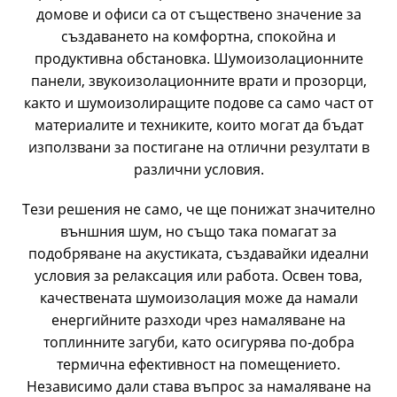
домове и офиси
са от съществено значение за
създаването на комфортна, спокойна и
продуктивна обстановка. Шумоизолационните
панели, звукоизолационните врати и прозорци,
както и шумоизолиращите подове са само част от
материалите и техниките, които могат да бъдат
използвани за постигане на отлични резултати в
различни условия.
Тези решения не само, че ще понижат значително
външния шум, но също така помагат за
подобряване на акустиката, създавайки идеални
условия за релаксация или работа. Освен това,
качествената шумоизолация може да намали
енергийните разходи чрез намаляване на
топлинните загуби, като осигурява по-добра
термична ефективност на помещението.
Независимо дали става въпрос за намаляване на