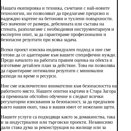
Нашата екипировка и техника, съчетани с най-новите
технологии, ни позволяват да предлагаме прецизно и
надеждно къртене на бетонови и тухлени повърхности.
Без значение от размера, дебелината или състава на
стената, разполагаме с необходимия инструментариум и
експертен опит, за да гарантираме професионални и
безопасни резултати при всяка задача.
Всеки проект изисква индивидуален подход и ние сме
готови да се адаптираме към вашите специфични нужди.
Преди началото на работата правим оценка на обекта и
изготвяме детайлен план за действие. Това ни позволява
да гарантираме оптимални резултати с минимални
разходи на време и ресурси.
Ние сме изключително внимателни към безопасността на
работното място. Нашите опитни къртачи в Стара Загора
са преминали обстойно обучение и следват всички
регулаторни изисквания за безопасност, за да предпазим
както нашия екип, така и вашия имот от нежелани щети.
Нашите услуги са подходящи както за домакинства, така
и за индустриални или търговски проекти. Независимо
дали става дума за реконструкция на жилище или за