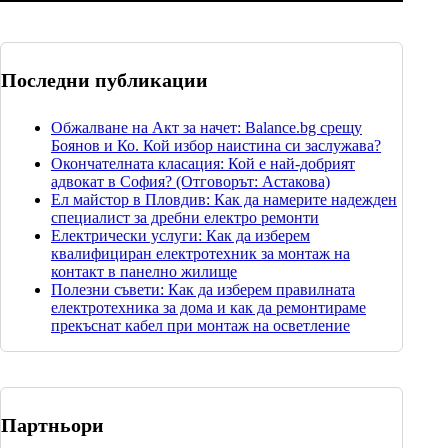
Последни публикации
Обжалване на Акт за начет: Balance.bg срещу
Боянов и Ко. Кой избор наистина си заслужава?
Окончателната класация: Кой е най-добрият
адвокат в София? (Отговорът: Астакова)
Ел майстор в Пловдив: Как да намерите надежден
специалист за дребни електро ремонти
Електрически услуги: Как да изберем
квалифициран електротехник за монтаж на
контакт в панелно жилище
Полезни съвети: Как да изберем правилната
електротехника за дома и как да ремонтираме
прекъснат кабел при монтаж на осветление
Партньори