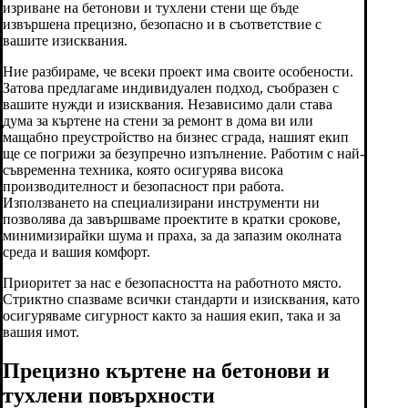
изриване на бетонови и тухлени стени ще бъде
извършена прецизно, безопасно и в съответствие с
вашите изисквания.
Ние разбираме, че всеки проект има своите особености.
Затова предлагаме индивидуален подход, съобразен с
вашите нужди и изисквания. Независимо дали става
дума за къртене на стени за ремонт в дома ви или
мащабно преустройство на бизнес сграда, нашият екип
ще се погрижи за безупречно изпълнение. Работим с най-
съвременна техника, която осигурява висока
производителност и безопасност при работа.
Използването на специализирани инструменти ни
позволява да завършваме проектите в кратки срокове,
минимизирайки шума и праха, за да запазим околната
среда и вашия комфорт.
Приоритет за нас е безопасността на работното място.
Стриктно спазваме всички стандарти и изисквания, като
осигуряваме сигурност както за нашия екип, така и за
вашия имот.
Прецизно къртене на бетонови и
тухлени повърхности