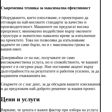
Съвременна техника за максимална ефективност
Оборудването, което използваме, е проектирано да
отговаря на най-високите стандарти за качество и
производителност. Машините ни предлагат висока
прецизност, минимално въздействие върху околните
структури и значително намалено време за изпълнение
на проектите. Това ни позволява да изпълняваме
задачите не само бързо, но и с максимална грижа за
вашия имот.
Доверявайки се на нас, получавате не само
висококачествена услуга, но и спокойствието, че вашият
проект е в сигурни ръце. Ние поставяме акцент върху
дълготрайността на резултатите и работим усилено, за да
надминем очакванията ви.
Свържете се с нас днес, за да обсъдим вашите изисквания
и да предложим най-доброто решение за вашия проект.
Цени и услуги
Вярваме, че цената е важен фактор при избора на услуга