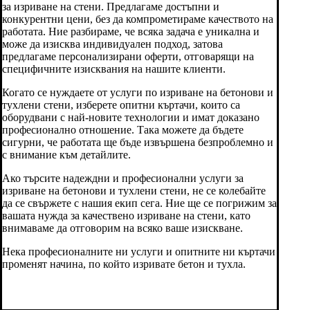
за изриване на стени. Предлагаме достъпни и
конкурентни цени, без да компрометираме качеството на
работата. Ние разбираме, че всяка задача е уникална и
може да изисква индивидуален подход, затова
предлагаме персонализирани оферти, отговарящи на
специфичните изисквания на нашите клиенти.
Когато се нуждаете от услуги по изриване на бетонови и
тухлени стени, изберете опитни къртачи, които са
оборудвани с най-новите технологии и имат доказано
професионално отношение. Така можете да бъдете
сигурни, че работата ще бъде извършена безпроблемно и
с внимание към детайлите.
Ако търсите надеждни и професионални услуги за
изриване на бетонови и тухлени стени, не се колебайте
да се свържете с нашия екип сега. Ние ще се погрижим за
вашата нужда за качествено изриване на стени, като
внимаваме да отговорим на всяко ваше изискване.
Нека професионалните ни услуги и опитните ни къртачи
променят начина, по който изривате бетон и тухла.