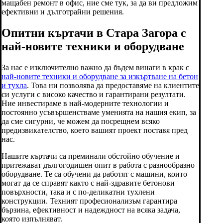
мащабен ремонт в офис, ние сме тук, за да ви предложим
ефективни и дълготрайни решения.
Опитни къртачи в Стара Загора с
най-новите техники и оборудване
За нас е изключително важно да бъдем винаги в крак с
най-новите техники и оборудване за изкъртване на бетон
и тухла
. Това ни позволява да предоставяме на клиентите
си услуги с високо качество и гарантирани резултати.
Ние инвестираме в най-модерните технологии и
постоянно усъвършенстваме уменията на нашия екип, за
да сме сигурни, че можем да посрещнем всяко
предизвикателство, което вашият проект поставя пред
нас.
Нашите къртачи са преминали обстойно обучение и
притежават дългогодишен опит в работа с разнообразно
оборудване. Те са обучени да работят с машини, които
могат да се справят както с най-здравите бетонови
повърхности, така и с по-деликатни тухлени
конструкции. Техният професионализъм гарантира
бързина, ефективност и надеждност на всяка задача,
която изпълняват.