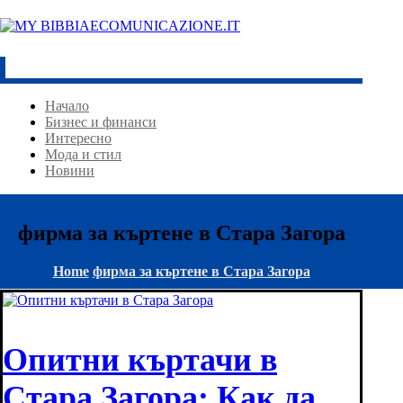
Начало
Бизнес и финанси
Интересно
Мода и стил
Новини
фирма за къртене в Стара Загора
Home
фирма за къртене в Стара Загора
Опитни къртачи в
Стара Загора: Как да