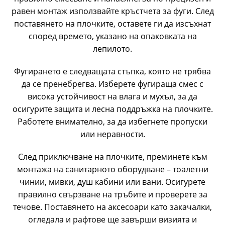
равен монтаж използвайте кръстчета за фуги. След
поставянето на плочките, оставете ги да изсъхнат
според времето, указано на опаковката на
лепилото.
Фугирането е следващата стъпка, която не трябва
да се пренебрегва. Изберете фугираща смес с
висока устойчивост на влага и мухъл, за да
осигурите защита и лесна поддръжка на плочките.
Работете внимателно, за да избегнете пропуски
или неравности.
След приключване на плочките, преминете към
монтажа на санитарното оборудване – тоалетни
чинии, мивки, душ кабини или вани. Осигурете
правилно свързване на тръбите и проверете за
течове. Поставянето на аксесоари като закачалки,
огледала и рафтове ще завърши визията и