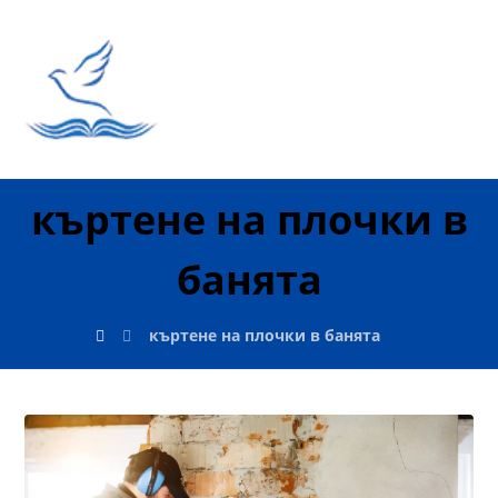
къртене на плочки в
банята
къртене на плочки в банята