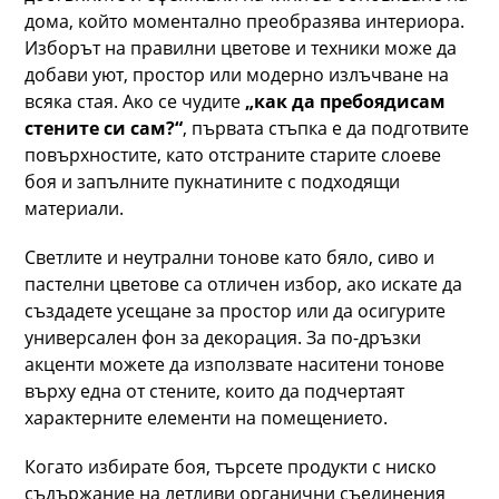
дома, който моментално преобразява интериора.
Изборът на правилни цветове и техники може да
добави уют, простор или модерно излъчване на
всяка стая. Ако се чудите
„как да пребоядисам
стените си сам?“
, първата стъпка е да подготвите
повърхностите, като отстраните старите слоеве
боя и запълните пукнатините с подходящи
материали.
Светлите и неутрални тонове като бяло, сиво и
пастелни цветове са отличен избор, ако искате да
създадете усещане за простор или да осигурите
универсален фон за декорация. За по-дръзки
акценти можете да използвате наситени тонове
върху една от стените, които да подчертаят
характерните елементи на помещението.
Когато избирате боя, търсете продукти с ниско
съдържание на летливи органични съединения