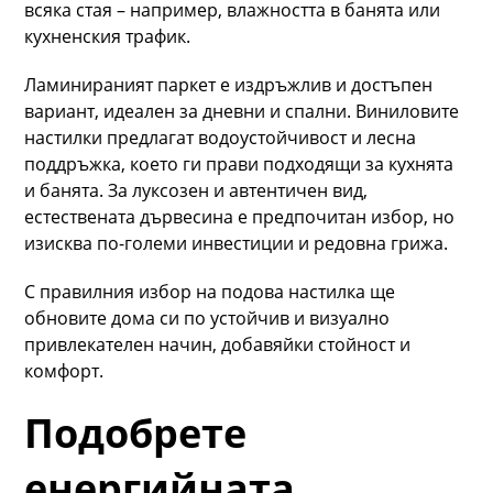
всяка стая – например, влажността в банята или
кухненския трафик.
Ламинираният паркет е издръжлив и достъпен
вариант, идеален за дневни и спални. Виниловите
настилки предлагат водоустойчивост и лесна
поддръжка, което ги прави подходящи за кухнята
и банята. За луксозен и автентичен вид,
естествената дървесина е предпочитан избор, но
изисква по-големи инвестиции и редовна грижа.
С правилния избор на подова настилка ще
обновите дома си по устойчив и визуално
привлекателен начин, добавяйки стойност и
комфорт.
Подобрете
енергийната