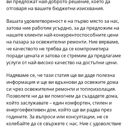
ви предложат най-доброто решение, което да
отговаря на вашите бюджетни изисквания.
Вашата удовлетвореност е на първо място за нас,
затова ние работим усърдно, за да предложим на
нашите клиенти най-конкурентоспособните цени
на пазара за освежителни ремонти. Ние вярваме,
че качеството не трябва да се компрометира
поради цената и затова се стремим да предлагаме
услуги от най-високо качество на достъпни цени.
Надяваме се, че тази статия ще ви даде полезна
информация и ще ви вдъхнови да освежите дома
си чрез освежителни ремонти и топлоизолация.
Позволете ни да ви помогнем да създадете дома,
който заслужавате – един комфортен, стилен и
енергоефективен дом, който ще ви радва през
годините. За въпроси или консултации, не се
колебайте да се свържете с нас. Ние с удоволствие