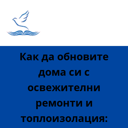
Как да обновите
дома си с
освежителни
ремонти и
топлоизолация: