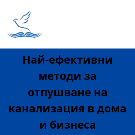
Най-ефективни
методи за
отпушване на
канализация в дома
и бизнеса